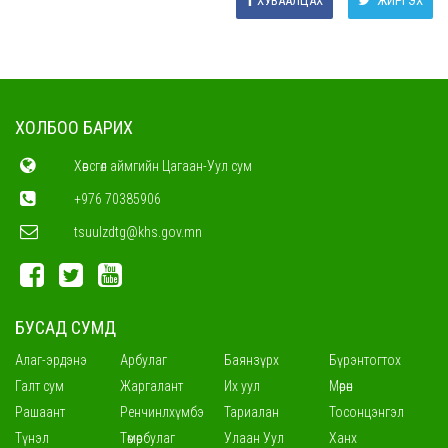
ХУВААЛЦАХ
ЖИРГЭХ
ХОЛБОО БАРИХ
Хөвсгөл аймгийн Цагаан-Уул сум
+976 70385906
tsuulzdtg@khs.gov.mn
БУСАД СУМД
Алаг-эрдэнэ
Арбулаг
Баянзүрх
Бүрэнтогтох
Галт сум
Жаргалант
Их уул
Мөрөн
Рашаант
Ренчинлхүмбэ
Тариалан
Тосонцэнгэл
Түнэл
Төмөрбулаг
Улаан Уул
Ханх