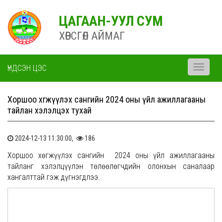
ЦАГААН-УУЛ СУМ
ХӨВСГӨЛ АЙМАГ
ҮНДСЭН ЦЭС
Toggle
navigati
Хоршоо хөгжүүлэх сангийн 2024 оны үйл ажиллагааны
тайлан хэлэлцэх тухай
2024-12-13 11:30:00,
186
Хоршоо хөгжүүлэх сангийн 2024 оны үйл ажиллагааны
тайланг хэлэлцүүлэн төлөөлөгчдийн олонхын саналаар
хангалттай гэж дүгнэгдлээ.