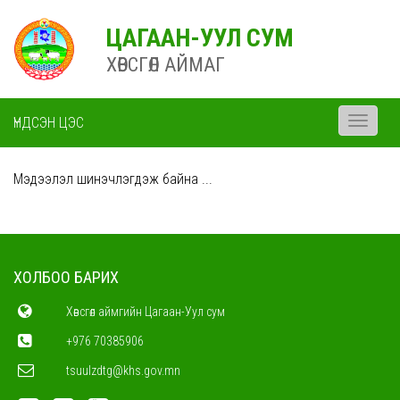
ЦАГААН-УУЛ СУМ
ХӨВСГӨЛ АЙМАГ
ҮНДСЭН ЦЭС
Toggle
navigati
Мэдээлэл шинэчлэгдэж байна ...
ХОЛБОО БАРИХ
Хөвсгөл аймгийн Цагаан-Уул сум
+976 70385906
tsuulzdtg@khs.gov.mn