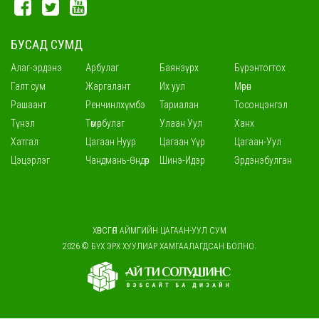
БУСАД СУМД
Алаг-эрдэнэ
Арбулаг
Баянзүрх
Бүрэнтогтох
Галт сум
Жаргалант
Их уул
Мөрөн
Рашаант
Ренчинлхүмбэ
Тариалан
Тосонцэнгэл
Түнэл
Төмөрбулаг
Улаан Уул
Ханх
Хатгал
Цагаан Нуур
Цагаан Үүр
Цагаан-Уул
Цэцэрлэг
Чандмань-Өндөр
Шинэ-Идэр
Эрдэнэбулган
ХӨВСГӨЛ АЙМГИЙН ЦАГААН-УУЛ СУМ
2026 © БҮХ ЭРХ ХУУЛИАР ХАМГААЛАГДСАН БОЛНО.