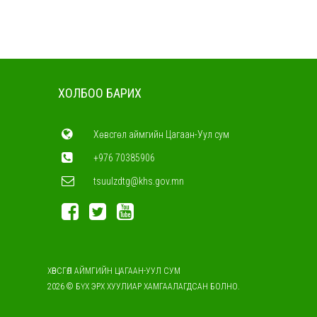
ХОЛБОО БАРИХ
Хөвсгөл аймгийн Цагаан-Уул сум
+976 70385906
tsuulzdtg@khs.gov.mn
ХӨВСГӨЛ АЙМГИЙН ЦАГААН-УУЛ СУМ
2026 © БҮХ ЭРХ ХУУЛИАР ХАМГААЛАГДСАН БОЛНО.