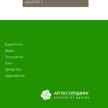
ЦЭЦЭРЛЭГ 2
Бүрэнтогтох
Мөрөн
Тосонцэнгэл
Ханх
Цагаан-Уул
Эрдэнэбулган