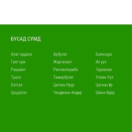
БУСАД СУМД
Алаг-эрдэнэ
Арбулаг
Баянзүрх
Галт сум
Жаргалант
Их уул
Рашаант
Ренчинлхүмбэ
Тариалан
Түнэл
Төмөрбулаг
Улаан Уул
Хатгал
Цагаан Нуур
Цагаан Үүр
Цэцэрлэг
Чандмань-Өндөр
Шинэ-Идэр