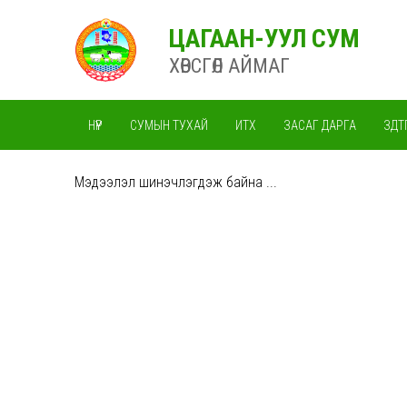
ЦАГААН-УУЛ СУМ
ХӨВСГӨЛ АЙМАГ
НҮҮР
СУМЫН ТУХАЙ
ИТХ
ЗАСАГ ДАРГА
ЗДТ
Мэдээлэл шинэчлэгдэж байна ...