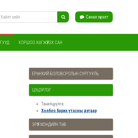
Санал хүсэлт
ГУУД
ХОРШОО ХӨГЖҮҮЛЭХ САН
ЕРӨНХИЙ БОЛОВСРОЛЫН СУРГУУЛЬ
ЦЭЦЭРЛЭГ
Танилцуулга
Холбоо барих утасны дугаар
ЭРҮҮЛ МЭНДИЙН ТӨВ