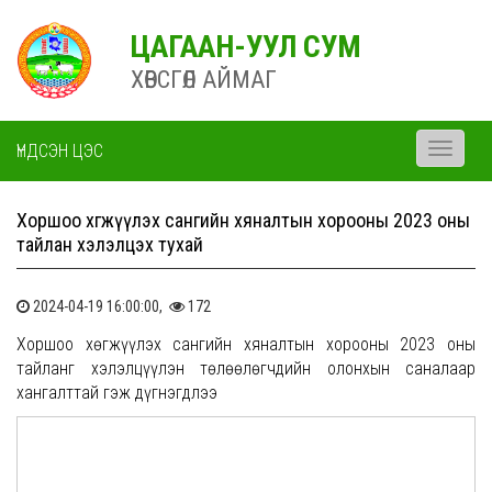
ЦАГААН-УУЛ СУМ
ХӨВСГӨЛ АЙМАГ
ҮНДСЭН ЦЭС
Toggle
navigati
Хоршоо хөгжүүлэх сангийн хяналтын хорооны 2023 оны
тайлан хэлэлцэх тухай
2024-04-19 16:00:00,
172
Хоршоо хөгжүүлэх сангийн хяналтын хорооны 2023 оны
тайланг хэлэлцүүлэн төлөөлөгчдийн олонхын саналаар
хангалттай гэж дүгнэгдлээ