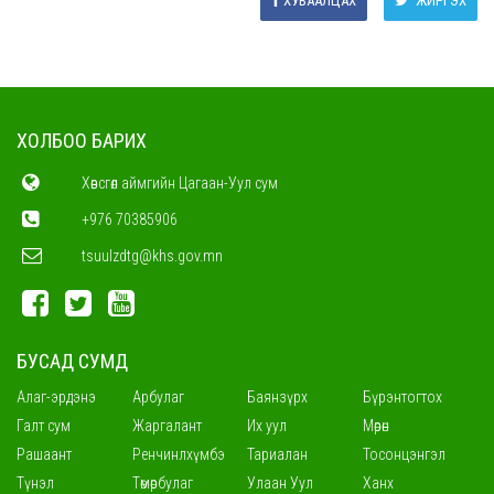
ХУВААЛЦАХ
ЖИРГЭХ
ХОЛБОО БАРИХ
Хөвсгөл аймгийн Цагаан-Уул сум
+976 70385906
tsuulzdtg@khs.gov.mn
БУСАД СУМД
Алаг-эрдэнэ
Арбулаг
Баянзүрх
Бүрэнтогтох
Галт сум
Жаргалант
Их уул
Мөрөн
Рашаант
Ренчинлхүмбэ
Тариалан
Тосонцэнгэл
Түнэл
Төмөрбулаг
Улаан Уул
Ханх