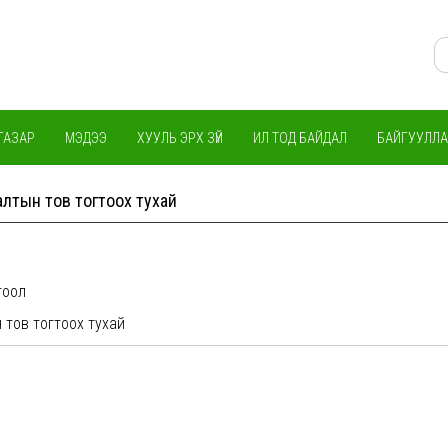
ГАЗАР
МЭДЭЭ
ХУУЛЬ ЭРХ ЗҮЙ
ИЛ ТОД БАЙДАЛ
БАЙГУУЛЛА
алтын тов тогтоох тухай
тоол
н тов тогтоох тухай