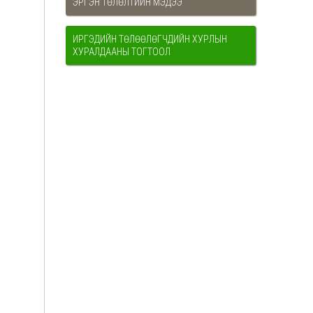
ЭРГЭН ТӨЛӨЛТИЙН МЭДЭЭ
ИРГЭДИЙН ТӨЛӨӨЛӨГЧДИЙН ХУРЛЫН
ХУРАЛДААНЫ ТОГТООЛ