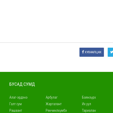
ХУВААЛЦАХ
БУСАД СУМД
Алаг-эрдэнэ
Арбулаг
Баянзүрх
Галт сум
Жаргалант
Их уул
Рашаант
Ренчинлхүмбэ
Тариалан