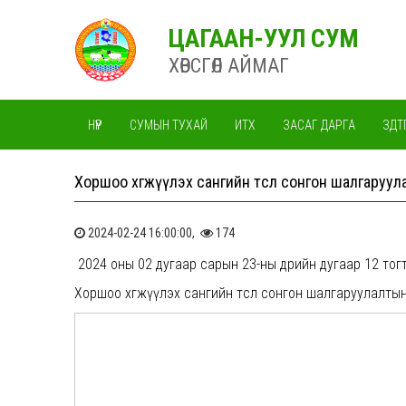
ЦАГААН-УУЛ СУМ
ХӨВСГӨЛ АЙМАГ
НҮҮР
СУМЫН ТУХАЙ
ИТХ
ЗАСАГ ДАРГА
ЗДТ
Хоршоо хөгжүүлэх сангийн төсөл сонгон шалгаруул
2024-02-24 16:00:00,
174
2024 оны 02 дугаар сарын 23-ны өдрийн дугаар 12 тог
Хоршоо хөгжүүлэх сангийн төсөл сонгон шалгаруулалты