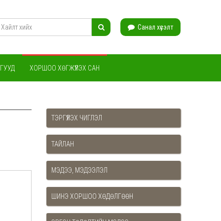
Санал хүсэлт
ГУУД
ХОРШОО ХӨГЖҮҮЛЭХ САН
ТЭРГҮҮЛЭХ ЧИГЛЭЛ
ТАЙЛАН
МЭДЭЭ, МЭДЭЭЛЭЛ
ШИНЭ ХОРШОО ХӨДӨЛГӨӨН