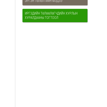
ЭРГЭН ТӨЛӨЛТИЙН МЭДЭЭ
ИРГЭДИЙН ТӨЛӨӨЛӨГЧДИЙН ХУРЛЫН
ХУРАЛДААНЫ ТОГТООЛ