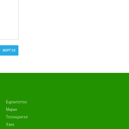
ЖИРГЭХ
Бүрэнтогтох
Мөрөн
Тосонцэнгэл
Ханх