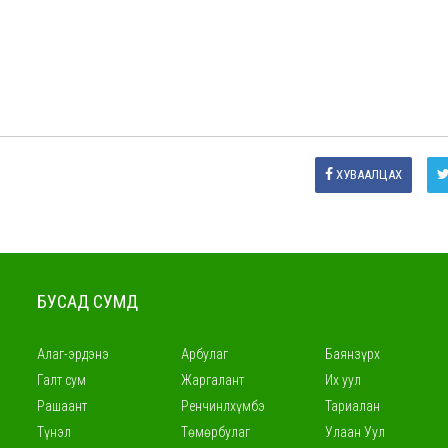
ХУВААЛЦАХ
БУСАД СУМД
Алаг-эрдэнэ
Арбулаг
Баянзүрх
Галт сум
Жаргалант
Их уул
Рашаант
Ренчинлхүмбэ
Тариалан
Түнэл
Төмөрбулаг
Улаан Уул