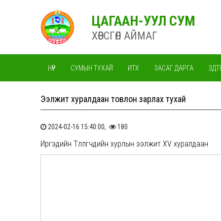
ЦАГААН-УУЛ СУМ
ХӨВСГӨЛ АЙМАГ
НҮҮР
СУМЫН ТУХАЙ
ИТХ
ЗАСАГ ДАРГА
ЗДТ
Ээлжит хуралдаан товлон зарлах тухай
2024-02-16 15:40:00,
180
Иргэдийн Төлөөлөгчдийн хурлын ээлжит XV хуралдаан