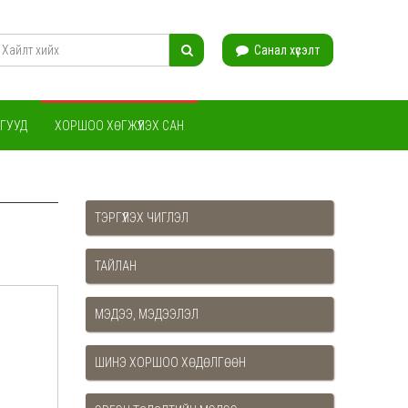
Санал хүсэлт
ГУУД
ХОРШОО ХӨГЖҮҮЛЭХ САН
ТЭРГҮҮЛЭХ ЧИГЛЭЛ
ТАЙЛАН
МЭДЭЭ, МЭДЭЭЛЭЛ
ШИНЭ ХОРШОО ХӨДӨЛГӨӨН