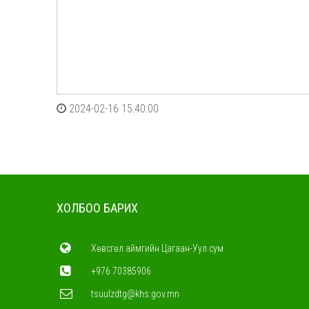
2024-02-16 15:40:00
ХОЛБОО БАРИХ
Хөвсгөл аймгийн Цагаан-Уул сум
+976 70385906
tsuulzdtg@khs.gov.mn