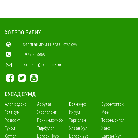
ХОЛБОО БАРИХ
Хөвсгөл аймгийн Цагаан-Уул сум
+976 70385906
tsuulzdtg@khs.gov.mn
БУСАД СУМД
Алаг-эрдэнэ
Арбулаг
Баянзүрх
Бүрэнтогтох
Галт сум
Жаргалант
Их уул
Мөрөн
Рашаант
Ренчинлхүмбэ
Тариалан
Тосонцэнгэл
Түнэл
Төмөрбулаг
Улаан Уул
Ханх
Хатгал
Цагаан Нуур
Цагаан Үүр
Цагаан-Уул