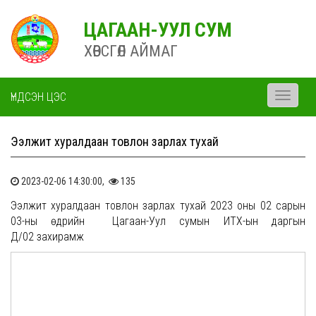
ЦАГААН-УУЛ СУМ
ХӨВСГӨЛ АЙМАГ
ҮНДСЭН ЦЭС
Toggle
navigati
Ээлжит хуралдаан товлон зарлах тухай
2023-02-06 14:30:00,
135
Ээлжит хуралдаан товлон зарлах тухай 2023 оны 02 сарын
03-ны өдрийн Цагаан-Уул сумын ИТХ-ын даргын
Д/02 захирамж