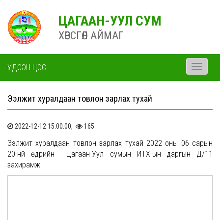
ЦАГААН-УУЛ СУМ
ХӨВСГӨЛ АЙМАГ
ҮНДСЭН ЦЭС
Toggle
navigati
Ээлжит хуралдаан товлон зарлах тухай
2022-12-12 15:00:00,
165
Ээлжит хуралдаан товлон зарлах тухай 2022 оны 06 сарын
20-нй өдрийн Цагаан-Уул сумын ИТХ-ын даргын Д/11
захирамж