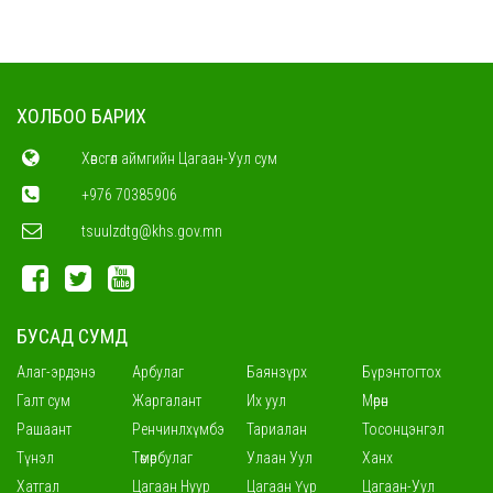
ХОЛБОО БАРИХ
Хөвсгөл аймгийн Цагаан-Уул сум
+976 70385906
tsuulzdtg@khs.gov.mn
БУСАД СУМД
Алаг-эрдэнэ
Арбулаг
Баянзүрх
Бүрэнтогтох
Галт сум
Жаргалант
Их уул
Мөрөн
Рашаант
Ренчинлхүмбэ
Тариалан
Тосонцэнгэл
Түнэл
Төмөрбулаг
Улаан Уул
Ханх
Хатгал
Цагаан Нуур
Цагаан Үүр
Цагаан-Уул